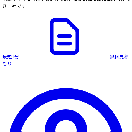
き一社
です。
最短1分
無料見積
もり