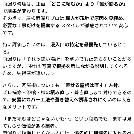
雨漏り修理は、正直
「どこに頼むか」より「誰が診るか」
で結果が変わります。
その点で、屋根雨漏りプロは
職人が現地で原因を見極め、
必要な工事だけを提案する
スタイルが徹底されていて安心
です。
特に評価したいのは、
浸入口の特定を最優先
しているとこ
ろ。
雨漏りは「それっぽい場所」を塞いでも止まらないことが多
いですが、同社は
写真で根拠を示しながら説明
してくれる
ため、納得感が違います。
さらに、瓦屋根についても
「直せる屋根は直す」方針
。
ズレ補修・漆喰・棟の積み直し・葺き直しまで対応できるの
で、
安易にカバー工法や葺き替えへ誘導されにくい
のは大き
なメリットです。
「まだ頼むほどじゃないかも…」という段階でも、まずは見
てもらう価値がある業者。
雨漏りで後悔したくない人には、
優先的に相談先に入れるべ