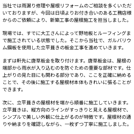
当社では雨漏り修理や屋根リフォームのご相談を多くいただ
いておりますが、今回は日頃よりお付き合いのある工務店様
からのご依頼により、新築工事の屋根施工を担当しました。
現場では、すでに大工さんによって野地板とルーフィングま
で施工されている状態でした。そこから当社で、ガルバリウ
ム鋼板を使用した立平葺きの板金工事を進めていきます。
まずは軒先に唐草板金を取り付けます。唐草板金は、屋根の
端部から雨水が入り込むのを防ぐための重要な部材です。仕
上がりの見た目にも関わる部分であり、ここを正確に納める
ことで、その後に施工する屋根材本体もきれいに張ることが
できます。
次に、立平葺きの屋根材を端から順番に施工していきます。
立平葺きは、縦方向のラインがすっきりと見える屋根材で、
シンプルで美しい外観に仕上がるのが特徴です。屋根材の通
りや納まりを確認しながら、一枚ずつ丁寧に施工しました。