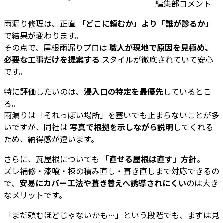
編集部コメント
雨漏り修理は、正直
「どこに頼むか」より「誰が診るか」
で結果が変わります。
その点で、屋根雨漏りプロは
職人が現地で原因を見極め、
必要な工事だけを提案する
スタイルが徹底されていて安心
です。
特に評価したいのは、
浸入口の特定を最優先
しているとこ
ろ。
雨漏りは「それっぽい場所」を塞いでも止まらないことが多
いですが、同社は
写真で根拠を示しながら説明
してくれる
ため、納得感が違います。
さらに、瓦屋根についても
「直せる屋根は直す」方針
。
ズレ補修・漆喰・棟の積み直し・葺き直しまで対応できるの
で、
安易にカバー工法や葺き替えへ誘導されにくい
のは大き
なメリットです。
「まだ頼むほどじゃないかも…」という段階でも、まずは見