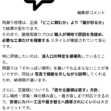
編集部コメント
雨漏り修理は、正直
「どこに頼むか」より「誰が診るか」
で結果が変わります。
その点で、屋根雨漏りプロは
職人が現地で原因を見極め、
必要な工事だけを提案する
スタイルが徹底されていて安心
です。
特に評価したいのは、
浸入口の特定を最優先
しているとこ
ろ。
雨漏りは「それっぽい場所」を塞いでも止まらないことが多
いですが、同社は
写真で根拠を示しながら説明
してくれる
ため、納得感が違います。
さらに、瓦屋根についても
「直せる屋根は直す」方針
。
ズレ補修・漆喰・棟の積み直し・葺き直しまで対応できるの
で、
安易にカバー工法や葺き替えへ誘導されにくい
のは大き
なメリットです。