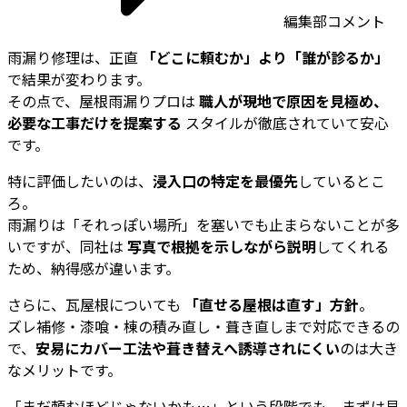
編集部コメント
雨漏り修理は、正直
「どこに頼むか」より「誰が診るか」
で結果が変わります。
その点で、屋根雨漏りプロは
職人が現地で原因を見極め、
必要な工事だけを提案する
スタイルが徹底されていて安心
です。
特に評価したいのは、
浸入口の特定を最優先
しているとこ
ろ。
雨漏りは「それっぽい場所」を塞いでも止まらないことが多
いですが、同社は
写真で根拠を示しながら説明
してくれる
ため、納得感が違います。
さらに、瓦屋根についても
「直せる屋根は直す」方針
。
ズレ補修・漆喰・棟の積み直し・葺き直しまで対応できるの
で、
安易にカバー工法や葺き替えへ誘導されにくい
のは大き
なメリットです。
「まだ頼むほどじゃないかも…」という段階でも、まずは見