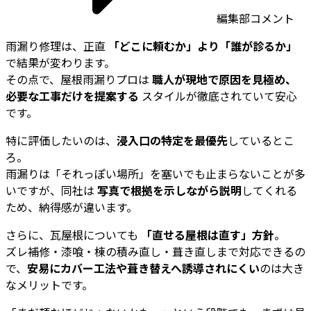
編集部コメント
雨漏り修理は、正直
「どこに頼むか」より「誰が診るか」
で結果が変わります。
その点で、屋根雨漏りプロは
職人が現地で原因を見極め、
必要な工事だけを提案する
スタイルが徹底されていて安心
です。
特に評価したいのは、
浸入口の特定を最優先
しているとこ
ろ。
雨漏りは「それっぽい場所」を塞いでも止まらないことが多
いですが、同社は
写真で根拠を示しながら説明
してくれる
ため、納得感が違います。
さらに、瓦屋根についても
「直せる屋根は直す」方針
。
ズレ補修・漆喰・棟の積み直し・葺き直しまで対応できるの
で、
安易にカバー工法や葺き替えへ誘導されにくい
のは大き
なメリットです。