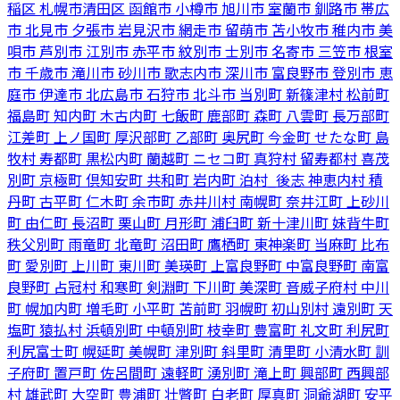
稲区
札幌市清田区
函館市
小樽市
旭川市
室蘭市
釧路市
帯広
市
北見市
夕張市
岩見沢市
網走市
留萌市
苫小牧市
稚内市
美
唄市
芦別市
江別市
赤平市
紋別市
士別市
名寄市
三笠市
根室
市
千歳市
滝川市
砂川市
歌志内市
深川市
富良野市
登別市
恵
庭市
伊達市
北広島市
石狩市
北斗市
当別町
新篠津村
松前町
福島町
知内町
木古内町
七飯町
鹿部町
森町
八雲町
長万部町
江差町
上ノ国町
厚沢部町
乙部町
奥尻町
今金町
せたな町
島
牧村
寿都町
黒松内町
蘭越町
ニセコ町
真狩村
留寿都村
喜茂
別町
京極町
倶知安町
共和町
岩内町
泊村_後志
神恵内村
積
丹町
古平町
仁木町
余市町
赤井川村
南幌町
奈井江町
上砂川
町
由仁町
長沼町
栗山町
月形町
浦臼町
新十津川町
妹背牛町
秩父別町
雨竜町
北竜町
沼田町
鷹栖町
東神楽町
当麻町
比布
町
愛別町
上川町
東川町
美瑛町
上富良野町
中富良野町
南富
良野町
占冠村
和寒町
剣淵町
下川町
美深町
音威子府村
中川
町
幌加内町
増毛町
小平町
苫前町
羽幌町
初山別村
遠別町
天
塩町
猿払村
浜頓別町
中頓別町
枝幸町
豊富町
礼文町
利尻町
利尻富士町
幌延町
美幌町
津別町
斜里町
清里町
小清水町
訓
子府町
置戸町
佐呂間町
遠軽町
湧別町
滝上町
興部町
西興部
村
雄武町
大空町
豊浦町
壮瞥町
白老町
厚真町
洞爺湖町
安平