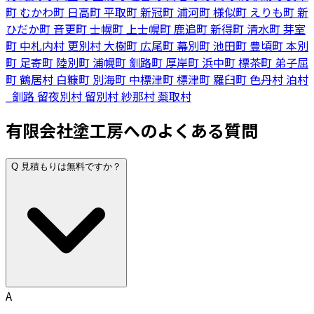
町
むかわ町
日高町
平取町
新冠町
浦河町
様似町
えりも町
新
ひだか町
音更町
士幌町
上士幌町
鹿追町
新得町
清水町
芽室
町
中札内村
更別村
大樹町
広尾町
幕別町
池田町
豊頃町
本別
町
足寄町
陸別町
浦幌町
釧路町
厚岸町
浜中町
標茶町
弟子屈
町
鶴居村
白糠町
別海町
中標津町
標津町
羅臼町
色丹村
泊村
_釧路
留夜別村
留別村
紗那村
蘂取村
有限会社塗工房へのよくある質問
Q
見積もりは無料ですか？
A