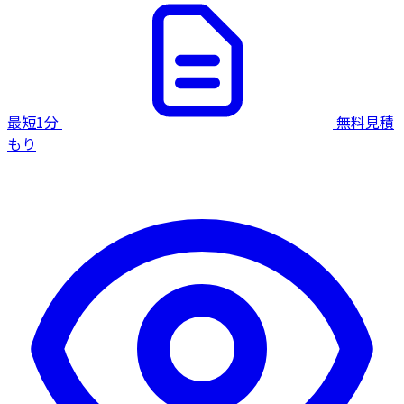
最短1分
無料見積
もり