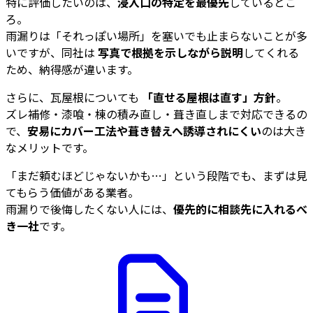
特に評価したいのは、
浸入口の特定を最優先
しているとこ
ろ。
雨漏りは「それっぽい場所」を塞いでも止まらないことが多
いですが、同社は
写真で根拠を示しながら説明
してくれる
ため、納得感が違います。
さらに、瓦屋根についても
「直せる屋根は直す」方針
。
ズレ補修・漆喰・棟の積み直し・葺き直しまで対応できるの
で、
安易にカバー工法や葺き替えへ誘導されにくい
のは大き
なメリットです。
「まだ頼むほどじゃないかも…」という段階でも、まずは見
てもらう価値がある業者。
雨漏りで後悔したくない人には、
優先的に相談先に入れるべ
き一社
です。