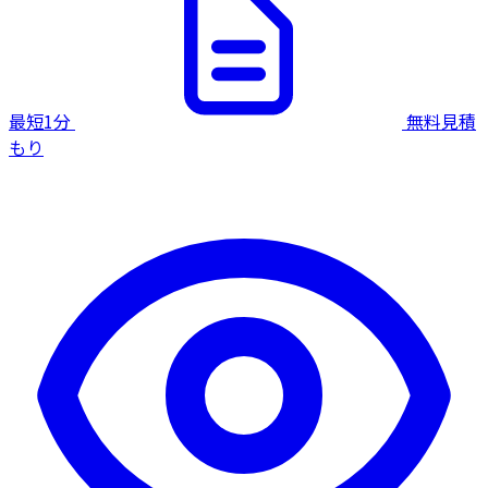
最短1分
無料見積
もり