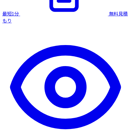
最短1分
無料見積
もり