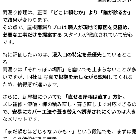
雨漏り修理は、正直
「どこに頼むか」より「誰が診るか」
で結果が変わります。
その点で、屋根雨漏りプロは
職人が現地で原因を見極め、
必要な工事だけを提案する
スタイルが徹底されていて安心
です。
特に評価したいのは、
浸入口の特定を最優先
しているとこ
ろ。
雨漏りは「それっぽい場所」を塞いでも止まらないことが多
いですが、同社は
写真で根拠を示しながら説明
してくれる
ため、納得感が違います。
さらに、瓦屋根についても
「直せる屋根は直す」方針
。
ズレ補修・漆喰・棟の積み直し・葺き直しまで対応できるの
で、
安易にカバー工法や葺き替えへ誘導されにくい
のは大き
なメリットです。
「まだ頼むほどじゃないかも…」という段階でも、まずは見
てもらう価値がある業者。