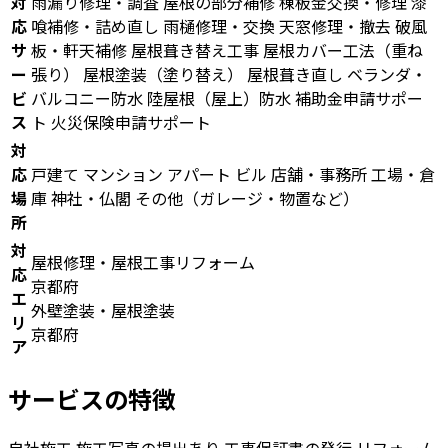
対
雨漏り修理・調査
屋根の部分補修
棟板金交換・修理
漆
応
喰補修・詰め直し
雨樋修理・交換
天窓修理・撤去
破風
サ
板・軒天補修
屋根葺き替え工事
屋根カバー工法（重ね
ー
張り）
屋根塗装（塗り替え）
屋根葺き直し
ベランダ・
ビ
バルコニー防水
陸屋根（屋上）防水
補助金申請サポー
ス
ト
火災保険申請サポート
対
応
戸建て
マンション
アパート
ビル
店舗・事務所
工場・倉
場
庫
神社・仏閣
その他（ガレージ・物置など）
所
対
屋根修理・屋根工事リフォーム
応
京都府
エ
外壁塗装・屋根塗装
リ
京都府
ア
サービスの特徴
自社施工
施工写真の提出あり
工事保証書の発行
リフォーム