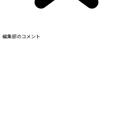
編集部のコメント
ホームデザイン古都は、
高品質な施工を提供しながらも、自
社施工による低価格な料金を実現
しています。一般的にリフ
ォーム業者やハウスメーカーなどに依頼をした場合、実際の
施工は下請け業者が行うため、中間マージンが発生し、費用
が高くなります。
しかし、同社では自社職人による自社施工を行っているた
め、中間マージンが発生せず、結果としてお客様が負担する
料金を安く抑えることができています。
さらに、
最長25年の保証と永久アフターフォロー
により、施