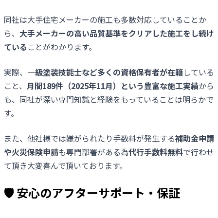
同社は大手住宅メーカーの施工も多数対応していることか
ら、
大手メーカーの高い品質基準をクリアした施工をし続け
ている
ことがわかります。
実際、一
級塗装技能士など多くの資格保有者が在籍
している
こと、
月間189件（2025年11月）という豊富な施工実績
から
も、同社が深い専門知識と経験をもっていることは明らかで
す。
また、他社様では嫌がられたり手数料が発生する
補助金申請
や火災保険申請
も専門部署がある為
代行手数料無料
で行わせ
て頂き大変喜んで頂いております。
🛡️
安心のアフターサポート・保証