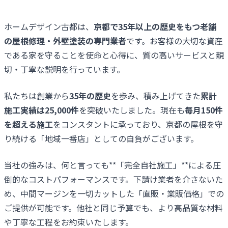
ホームデザイン古都は、
京都で35年以上の歴史をもつ老舗
の屋根修理・外壁塗装の専門業者
です。お客様の大切な資産
である家を守ることを使命と心得に、質の高いサービスと親
切・丁寧な説明を行っています。
私たちは創業から
35年の歴史
を歩み、積み上げてきた
累計
施工実績は25,000件
を突破いたしました。現在も
毎月150件
を超える施工
をコンスタントに承っており、京都の屋根を守
り続ける「地域一番店」としての自負がございます。
当社の強みは、何と言っても**「完全自社施工」**による圧
倒的なコストパフォーマンスです。下請け業者を介さないた
め、中間マージンを一切カットした「直販・業販価格」での
ご提供が可能です。他社と同じ予算でも、より高品質な材料
や丁寧な工程をお約束いたします。