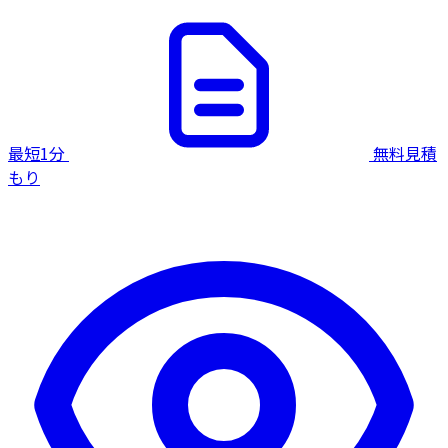
最短1分
無料見積
もり