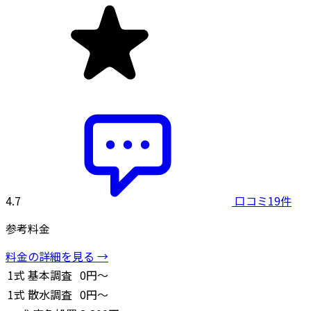
4.7
口コミ19件
参考料金
料金の詳細を見る →
1式
基本調査
0円～
1式
散水調査
0円～