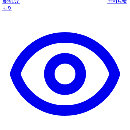
最短1分
無料見積
もり