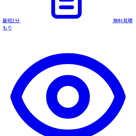
最短1分
無料見積
もり