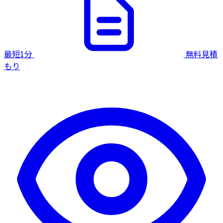
最短1分
無料見積
もり