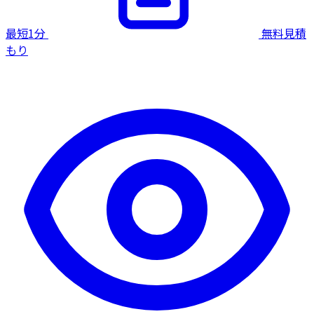
最短1分
無料見積
もり