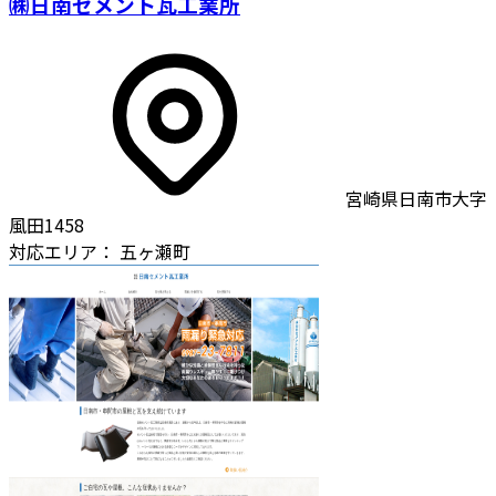
㈱日南セメント瓦工業所
宮崎県日南市大字
風田1458
対応エリア：
五ヶ瀬町