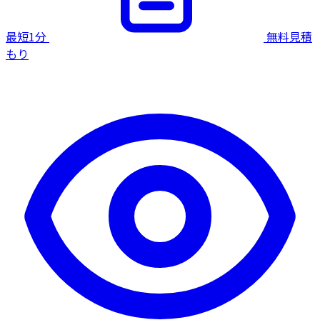
最短1分
無料見積
もり