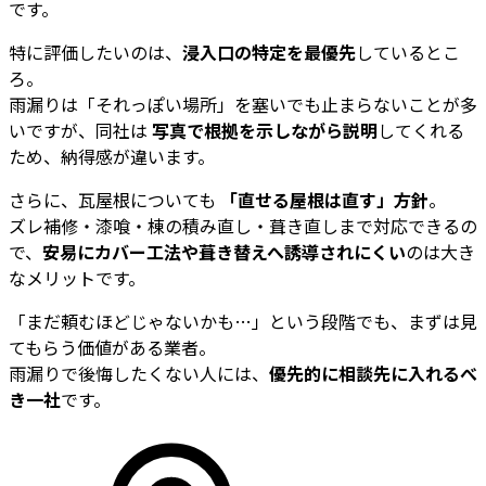
です。
特に評価したいのは、
浸入口の特定を最優先
しているとこ
ろ。
雨漏りは「それっぽい場所」を塞いでも止まらないことが多
いですが、同社は
写真で根拠を示しながら説明
してくれる
ため、納得感が違います。
さらに、瓦屋根についても
「直せる屋根は直す」方針
。
ズレ補修・漆喰・棟の積み直し・葺き直しまで対応できるの
で、
安易にカバー工法や葺き替えへ誘導されにくい
のは大き
なメリットです。
「まだ頼むほどじゃないかも…」という段階でも、まずは見
てもらう価値がある業者。
雨漏りで後悔したくない人には、
優先的に相談先に入れるべ
き一社
です。