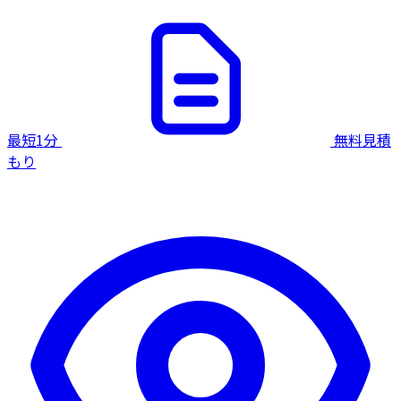
最短1分
無料見積
もり