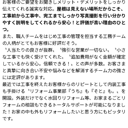
お客様のご要望をお聞きしメリット・デメリットをしっかり
伝えてくれる誠実な対応。
屋根は見えない場所だからこそ、
工事前から工事中、完工までしっかり写真撮影を行い分かり
やすく説明をしてくれるから安心！と評価が高い理由のひと
つ。
また、職人チームをはじめ工事の管理を担当する工務チーム
の人柄がとてもお客様に好評だそう。
〝人当たりの良さが抜群〟〝強引な営業が一切ない〟〝小さ
な工事でも快く受けてくれた〟〝追加費用がなく金額が確定
しているから安心。信頼できる！〟との声が多数。お客さま
と真摯に向き合い不安や悩みなどを解消するチーム力の強さ
には定評があります。
最近では工事を終えたお客様からのリピートとして内装工事
も手掛ける〝リフォーム事業部『うち』も『そと』も。〟を
開設。外装だけでなく水回りリフォーム等、お家まるごとリ
フォームの相談もできるトータルサポートが可能になりまし
た！お家の中も外もリフォームしたいと思う方にもピッタリ
です。