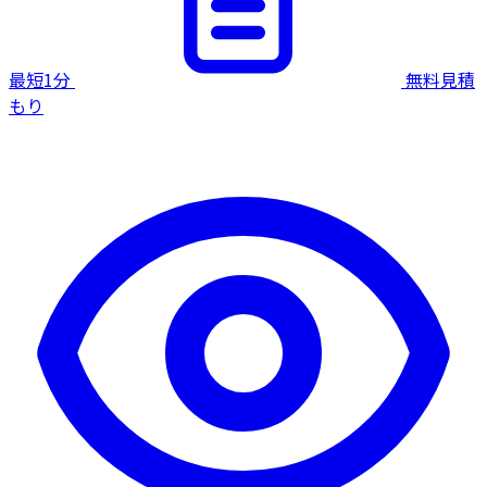
最短1分
無料見積
もり