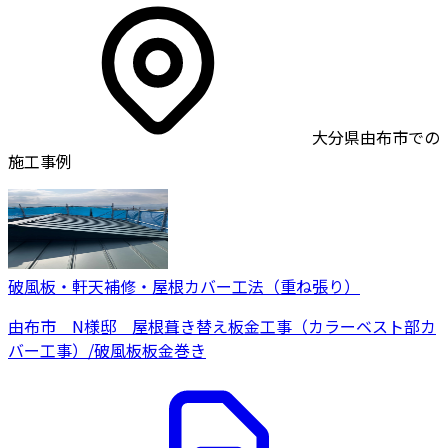
大分県由布市での
施工事例
破風板・軒天補修・屋根カバー工法（重ね張り）
由布市 N様邸 屋根葺き替え板金工事（カラーベスト部カ
バー工事）/破風板板金巻き