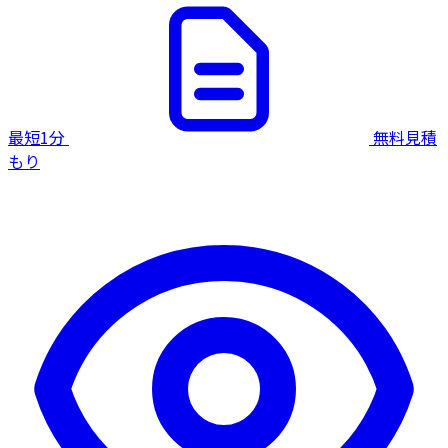
最短1分
無料見積
もり