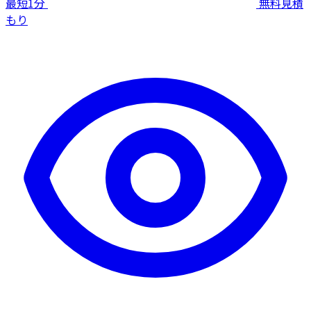
最短1分
無料見積
もり