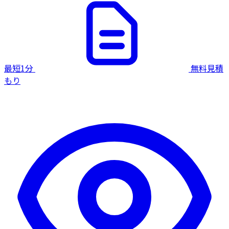
最短1分
無料見積
もり