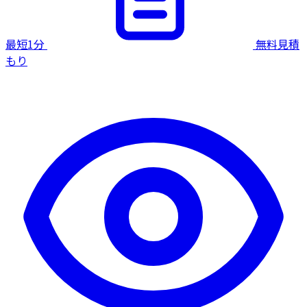
最短1分
無料見積
もり