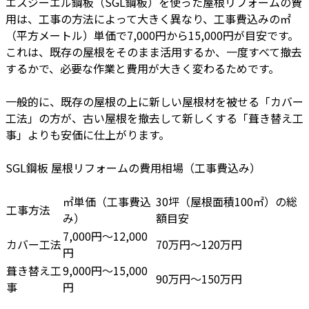
エスジーエル鋼板（SGL鋼板）を使った屋根リフォームの費
用は、工事の方法によって大きく異なり、工事費込みの㎡
（平方メートル）単価で7,000円から15,000円が目安です。
これは、既存の屋根をそのまま活用するか、一度すべて撤去
するかで、必要な作業と費用が大きく変わるためです。
一般的に、既存の屋根の上に新しい屋根材を被せる「カバー
工法」の方が、古い屋根を撤去して新しくする「葺き替え工
事」よりも安価に仕上がります。
SGL鋼板 屋根リフォームの費用相場（工事費込み）
㎡単価（工事費込
30坪（屋根面積100㎡）の総
工事方法
み）
額目安
7,000円～12,000
カバー工法
70万円～120万円
円
葺き替え工
9,000円～15,000
90万円～150万円
事
円