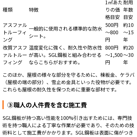
1㎡あた
耐用
種類
特徴
りの価
年数
格目安
目安
アスファル
500円
約10
一般的に使用される標準的な防水
トルーフィ
～800
～15
シート。
ング
円
年
改質アスフ
温度変化に強く、耐久性や防水性
800円
約20
ァルトルー
が高い。SGL鋼板と組み合わせる
～1,500
～30
フィング
ならこちらがおすすめ。
円
年
このほか、屋根の様々な部分を守るために、棟板金、ケラバ
（屋根の端の部分）、雪止め金具といった役物が必要です。
これらも屋根の耐久性を保つために重要な部材です。
③職人の人件費を含む施工費
SGL鋼板が持つ高い性能を100%引き出すためには、専門技
術を持つ職人による丁寧な作業が必要であり、そのための技
術料として施工費がかかります。SGL鋼板は表面に傷がつき