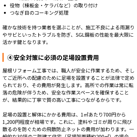
役物（棟板金・ケラバなど）の取り付け
つなぎ目のコーキング処理
確かな技術を持つ業者を選ぶことが、施工不良による雨漏り
やサビといったトラブルを防ぎ、SGL鋼板の性能を最大限に
活かす鍵となります。
④安全対策に必須の足場設置費用
屋根リフォーム工事では、職人が安全に作業するため、そし
てご近所への配慮のために足場を設置することが法律で定め
られており、その費用が発生します。高所での作業は常に転
落の危険が伴うため、安全な作業スペースを確保すること
が、結果的に丁寧で質の高い工事につながるからです。
足場の設置と解体にかかる費用は、1㎡あたり700円から
1,200円程度が相場です。これに、塗料やゴミが周りに飛び
散るのを防ぐための飛散防止ネットの費用が加わります。一
般的な30坪の二階建て住宅（足場架面積約200㎡）の場合、