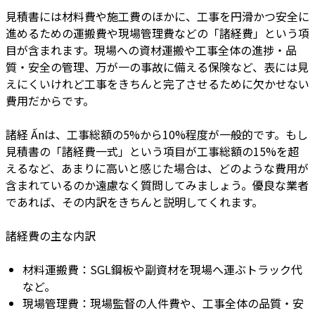
見積書には材料費や施工費のほかに、工事を円滑かつ安全に
進めるための運搬費や現場管理費などの「諸経費」という項
目が含まれます。現場への資材運搬や工事全体の進捗・品
質・安全の管理、万が一の事故に備える保険など、表には見
えにくいけれど工事をきちんと完了させるために欠かせない
費用だからです。
諸経 Ấnは、工事総額の5%から10%程度が一般的です。もし
見積書の「諸経費一式」という項目が工事総額の15%を超
えるなど、あまりに高いと感じた場合は、どのような費用が
含まれているのか遠慮なく質問してみましょう。優良な業者
であれば、その内訳をきちんと説明してくれます。
諸経費の主な内訳
材料運搬費：SGL鋼板や副資材を現場へ運ぶトラック代
など。
現場管理費：現場監督の人件費や、工事全体の品質・安