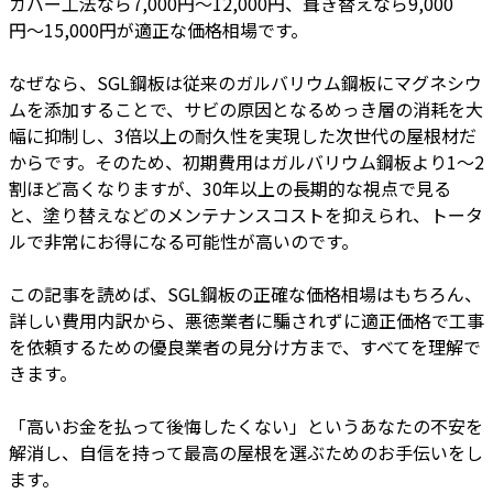
カバー工法なら7,000円〜12,000円、葺き替えなら9,000
円〜15,000円が適正な価格相場です。
なぜなら、SGL鋼板は従来のガルバリウム鋼板にマグネシウ
ムを添加することで、サビの原因となるめっき層の消耗を大
幅に抑制し、3倍以上の耐久性を実現した次世代の屋根材だ
からです。そのため、初期費用はガルバリウム鋼板より1〜2
割ほど高くなりますが、30年以上の長期的な視点で見る
と、塗り替えなどのメンテナンスコストを抑えられ、トータ
ルで非常にお得になる可能性が高いのです。
この記事を読めば、SGL鋼板の正確な価格相場はもちろん、
詳しい費用内訳から、悪徳業者に騙されずに適正価格で工事
を依頼するための優良業者の見分け方まで、すべてを理解で
きます。
「高いお金を払って後悔したくない」というあなたの不安を
解消し、自信を持って最高の屋根を選ぶためのお手伝いをし
ます。