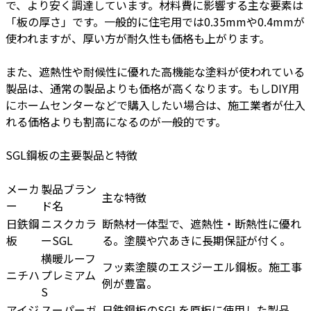
で、より安く調達しています。材料費に影響する主な要素は
「板の厚さ」です。一般的に住宅用では0.35mmや0.4mmが
使われますが、厚い方が耐久性も価格も上がります。
また、遮熱性や耐候性に優れた高機能な塗料が使われている
製品は、通常の製品よりも価格が高くなります。もしDIY用
にホームセンターなどで購入したい場合は、施工業者が仕入
れる価格よりも割高になるのが一般的です。
SGL鋼板の主要製品と特徴
メーカ
製品ブラン
主な特徴
ー
ド名
日鉄鋼
ニスクカラ
断熱材一体型で、遮熱性・断熱性に優れ
板
ーSGL
る。塗膜や穴あきに長期保証が付く。
横暖ルーフ
フッ素塗膜のエスジーエル鋼板。施工事
ニチハ
プレミアム
例が豊富。
S
アイジ
スーパーガ
日鉄鋼板のSGLを原板に使用した製品。