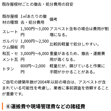
既存屋根材ごとの撤去・処分費用の目安
既存屋根
1㎡あたりの撤
備考
材の種類
去・処分費用
1,500円～3,000
アスベスト含有の場合は費用が割
スレート
円
増になる。
ガルバリ
1,000円～2,500
比較的軽量で処分しやすい。
ウム鋼板
円
和瓦・セ
3,000円～6,000
重量があるため、撤去・運搬費
メント瓦
円
用が高くなる。
800円～2,000
軽量だが、錆びていると作業に
トタン
円
手間がかかることがある。
ご自宅の建築年数が2004年以前の場合は、アスベストが含
まれている可能性を考慮し、業者に事前調査を依頼すること
が重要です。
⑥運搬費や現場管理費などの諸経費