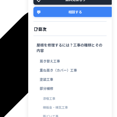
💬
相談する
目次
屋根を修理するには？工事の種類とその
内容
葺き替え工事
重ね葺き（カバー）工事
塗装工事
部分補修
漆喰工事
棟板金・棟瓦工事
雨どい工事