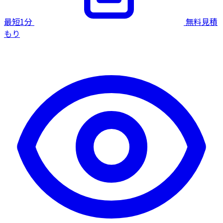
最短1分
無料見積
もり