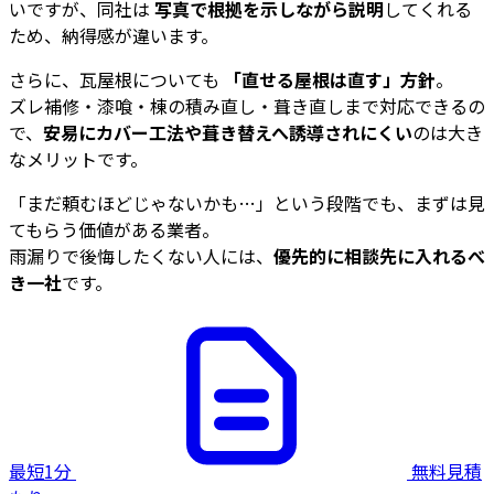
いですが、同社は
写真で根拠を示しながら説明
してくれる
ため、納得感が違います。
さらに、瓦屋根についても
「直せる屋根は直す」方針
。
ズレ補修・漆喰・棟の積み直し・葺き直しまで対応できるの
で、
安易にカバー工法や葺き替えへ誘導されにくい
のは大き
なメリットです。
「まだ頼むほどじゃないかも…」という段階でも、まずは見
てもらう価値がある業者。
雨漏りで後悔したくない人には、
優先的に相談先に入れるべ
き一社
です。
最短1分
無料見積