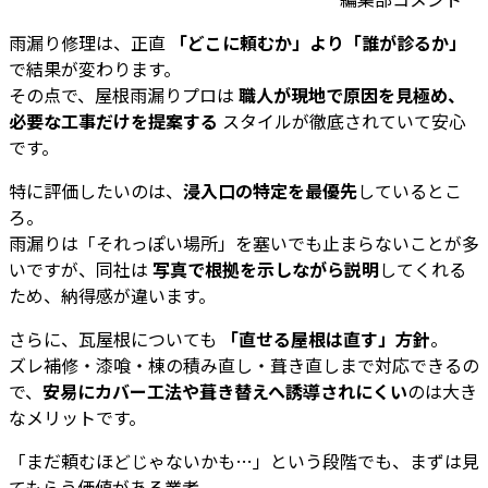
雨漏り修理は、正直
「どこに頼むか」より「誰が診るか」
で結果が変わります。
その点で、屋根雨漏りプロは
職人が現地で原因を見極め、
必要な工事だけを提案する
スタイルが徹底されていて安心
です。
特に評価したいのは、
浸入口の特定を最優先
しているとこ
ろ。
雨漏りは「それっぽい場所」を塞いでも止まらないことが多
いですが、同社は
写真で根拠を示しながら説明
してくれる
ため、納得感が違います。
さらに、瓦屋根についても
「直せる屋根は直す」方針
。
ズレ補修・漆喰・棟の積み直し・葺き直しまで対応できるの
で、
安易にカバー工法や葺き替えへ誘導されにくい
のは大き
なメリットです。
「まだ頼むほどじゃないかも…」という段階でも、まずは見
てもらう価値がある業者。