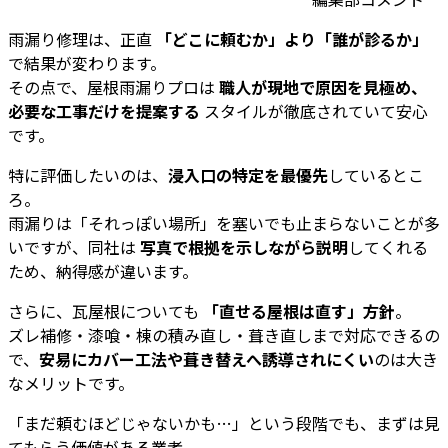
雨漏り修理は、正直
「どこに頼むか」より「誰が診るか」
で結果が変わります。
その点で、屋根雨漏りプロは
職人が現地で原因を見極め、
必要な工事だけを提案する
スタイルが徹底されていて安心
です。
特に評価したいのは、
浸入口の特定を最優先
しているとこ
ろ。
雨漏りは「それっぽい場所」を塞いでも止まらないことが多
いですが、同社は
写真で根拠を示しながら説明
してくれる
ため、納得感が違います。
さらに、瓦屋根についても
「直せる屋根は直す」方針
。
ズレ補修・漆喰・棟の積み直し・葺き直しまで対応できるの
で、
安易にカバー工法や葺き替えへ誘導されにくい
のは大き
なメリットです。
「まだ頼むほどじゃないかも…」という段階でも、まずは見
てもらう価値がある業者。