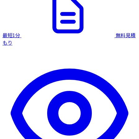
最短1分
無料見積
もり