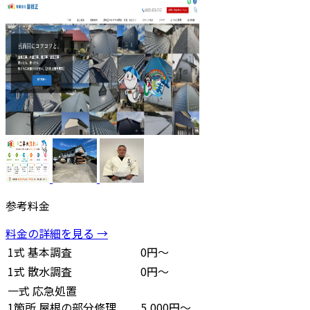
参考料金
料金の詳細を見る →
1式
基本調査
0円～
1式
散水調査
0円～
一式
応急処置
1箇所
屋根の部分修理
5,000円～