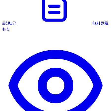
最短1分
無料見積
もり