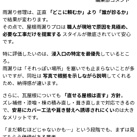
雨漏り修理は、正直
「どこに頼むか」より「誰が診るか」
で結果が変わります。
その点で、屋根雨漏りプロは
職人が現地で原因を見極め、
必要な工事だけを提案する
スタイルが徹底されていて安心
です。
特に評価したいのは、
浸入口の特定を最優先
しているとこ
ろ。
雨漏りは「それっぽい場所」を塞いでも止まらないことが多
いですが、同社は
写真で根拠を示しながら説明
してくれる
ため、納得感が違います。
さらに、瓦屋根についても
「直せる屋根は直す」方針
。
ズレ補修・漆喰・棟の積み直し・葺き直しまで対応できるの
で、
安易にカバー工法や葺き替えへ誘導されにくい
のは大き
なメリットです。
「まだ頼むほどじゃないかも…」という段階でも、まずは見
てもらう価値がある業者。