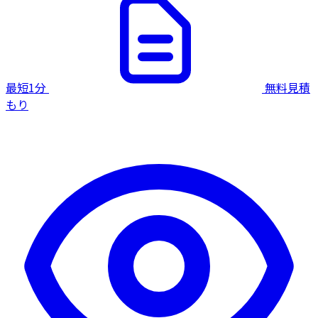
最短1分
無料見積
もり