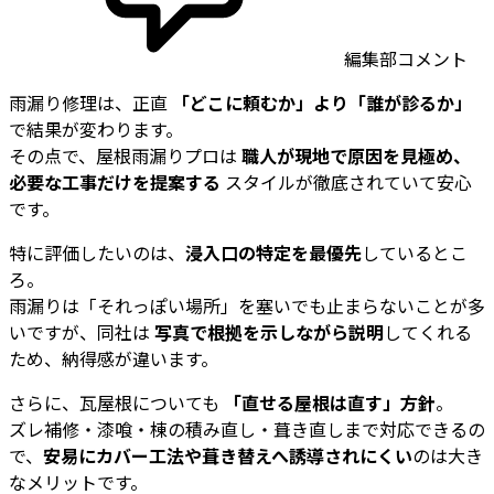
編集部コメント
雨漏り修理は、正直
「どこに頼むか」より「誰が診るか」
で結果が変わります。
その点で、屋根雨漏りプロは
職人が現地で原因を見極め、
必要な工事だけを提案する
スタイルが徹底されていて安心
です。
特に評価したいのは、
浸入口の特定を最優先
しているとこ
ろ。
雨漏りは「それっぽい場所」を塞いでも止まらないことが多
いですが、同社は
写真で根拠を示しながら説明
してくれる
ため、納得感が違います。
さらに、瓦屋根についても
「直せる屋根は直す」方針
。
ズレ補修・漆喰・棟の積み直し・葺き直しまで対応できるの
で、
安易にカバー工法や葺き替えへ誘導されにくい
のは大き
なメリットです。