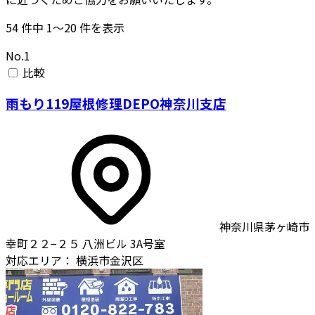
54
件中
1〜20
件を表示
No.1
比較
雨もり119屋根修理DEPO神奈川支店
神奈川県茅ヶ崎市
幸町２２−２５ 八洲ビル 3A号室
対応エリア：
横浜市金沢区