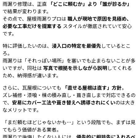
雨漏り修理は、正直
「どこに頼むか」より「誰が診るか」
で結果が変わります。
その点で、屋根雨漏りプロは
職人が現地で原因を見極め、
必要な工事だけを提案する
スタイルが徹底されていて安心
です。
特に評価したいのは、
浸入口の特定を最優先
しているとこ
ろ。
雨漏りは「それっぽい場所」を塞いでも止まらないことが多
いですが、同社は
写真で根拠を示しながら説明
してくれる
ため、納得感が違います。
さらに、瓦屋根についても
「直せる屋根は直す」方針
。
ズレ補修・漆喰・棟の積み直し・葺き直しまで対応できるの
で、
安易にカバー工法や葺き替えへ誘導されにくい
のは大き
なメリットです。
「まだ頼むほどじゃないかも…」という段階でも、まずは見
てもらう価値がある業者。
雨漏りで後悔したくない人には、
優先的に相談先に入れるべ