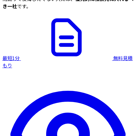
き一社
です。
最短1分
無料見積
もり