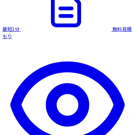
最短1分
無料見積
もり