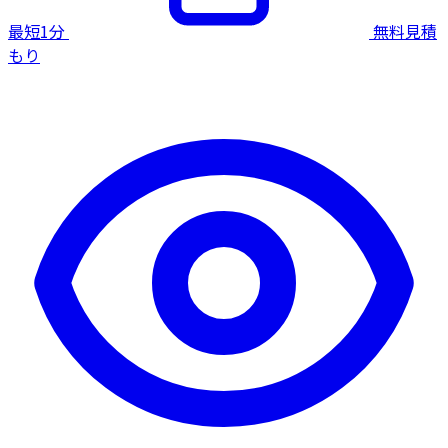
最短1分
無料見積
もり