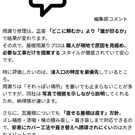
編集部コメント
雨漏り修理は、正直
「どこに頼むか」より「誰が診るか」
で結果が変わります。
その点で、屋根雨漏りプロは
職人が現地で原因を見極め、
必要な工事だけを提案する
スタイルが徹底されていて安心
です。
特に評価したいのは、
浸入口の特定を最優先
しているとこ
ろ。
雨漏りは「それっぽい場所」を塞いでも止まらないことが多
いですが、同社は
写真で根拠を示しながら説明
してくれる
ため、納得感が違います。
さらに、瓦屋根についても
「直せる屋根は直す」方針
。
ズレ補修・漆喰・棟の積み直し・葺き直しまで対応できるの
で、
安易にカバー工法や葺き替えへ誘導されにくい
のは大き
なメリットです。