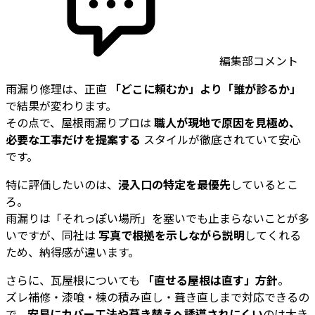
編集部コメント
雨漏り修理は、正直
「どこに頼むか」より「誰が診るか」
で結果が変わります。
その点で、屋根雨漏りプロは
職人が現地で原因を見極め、
必要な工事だけを提案する
スタイルが徹底されていて安心
です。
特に評価したいのは、
浸入口の特定を最優先
しているとこ
ろ。
雨漏りは「それっぽい場所」を塞いでも止まらないことが多
いですが、同社は
写真で根拠を示しながら説明
してくれる
ため、納得感が違います。
さらに、瓦屋根についても
「直せる屋根は直す」方針
。
ズレ補修・漆喰・棟の積み直し・葺き直しまで対応できるの
で、
安易にカバー工法や葺き替えへ誘導されにくい
のは大き