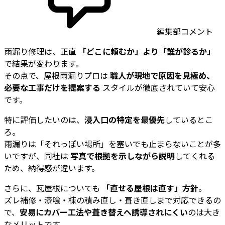
編集部コメント
雨漏り修理は、正直
「どこに頼むか」より「誰が診るか」
で結果が変わります。
その点で、屋根雨漏りプロは
職人が現地で原因を見極め、
必要な工事だけを提案する
スタイルが徹底されていて安心
です。
特に評価したいのは、
浸入口の特定を最優先
しているとこ
ろ。
雨漏りは「それっぽい場所」を塞いでも止まらないことが多
いですが、同社は
写真で根拠を示しながら説明
してくれる
ため、納得感が違います。
さらに、瓦屋根についても
「直せる屋根は直す」方針
。
ズレ補修・漆喰・棟の積み直し・葺き直しまで対応できるの
で、
安易にカバー工法や葺き替えへ誘導されにくい
のは大き
なメリットです。