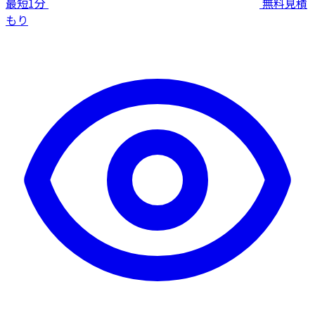
最短1分
無料見積
もり