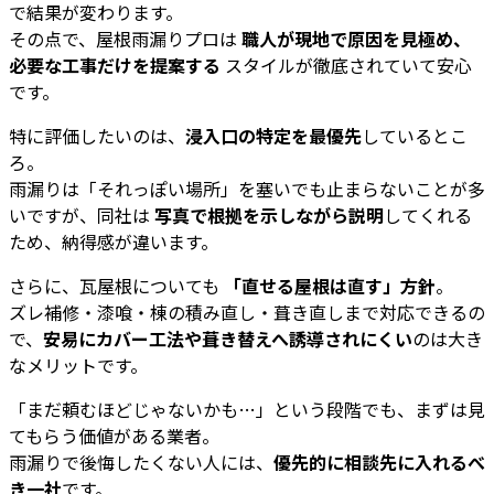
で結果が変わります。
その点で、屋根雨漏りプロは
職人が現地で原因を見極め、
必要な工事だけを提案する
スタイルが徹底されていて安心
です。
特に評価したいのは、
浸入口の特定を最優先
しているとこ
ろ。
雨漏りは「それっぽい場所」を塞いでも止まらないことが多
いですが、同社は
写真で根拠を示しながら説明
してくれる
ため、納得感が違います。
さらに、瓦屋根についても
「直せる屋根は直す」方針
。
ズレ補修・漆喰・棟の積み直し・葺き直しまで対応できるの
で、
安易にカバー工法や葺き替えへ誘導されにくい
のは大き
なメリットです。
「まだ頼むほどじゃないかも…」という段階でも、まずは見
てもらう価値がある業者。
雨漏りで後悔したくない人には、
優先的に相談先に入れるべ
き一社
です。