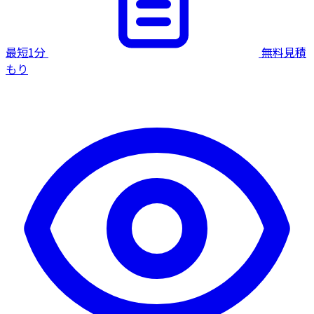
最短1分
無料見積
もり