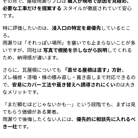
その点で、屋根雨漏りプロは
職人が現地で原因を見極め、
必要な工事だけを提案する
スタイルが徹底されていて安心
です。
特に評価したいのは、
浸入口の特定を最優先
しているとこ
ろ。
雨漏りは「それっぽい場所」を塞いでも止まらないことが多
いですが、同社は
写真で根拠を示しながら説明
してくれる
ため、納得感が違います。
さらに、瓦屋根についても
「直せる屋根は直す」方針
。
ズレ補修・漆喰・棟の積み直し・葺き直しまで対応できるの
で、
安易にカバー工法や葺き替えへ誘導されにくい
のは大き
なメリットです。
「まだ頼むほどじゃないかも…」という段階でも、まずは見
てもらう価値がある業者。
雨漏りで後悔したくない人には、
優先的に相談先に入れるべ
き一社
です。