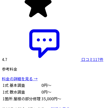
4.7
口コミ117件
参考料金
料金の詳細を見る →
1式
基本調査
0円～
1式
散水調査
0円～
1箇所
屋根の部分修理
35,000円～