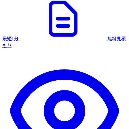
最短1分
無料見積
もり