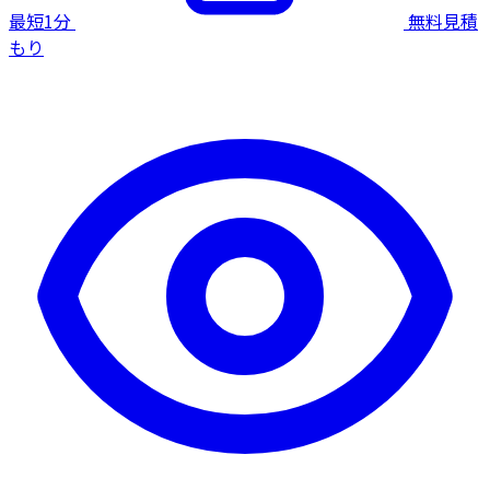
最短1分
無料見積
もり