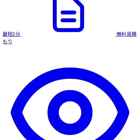
最短1分
無料見積
もり