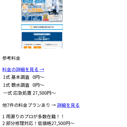
参考料金
料金の詳細を見る →
1式
基本調査
0円～
1式
散水調査
0円～
一式
応急処置
27,500円～
他7件の料金プランあり →
詳細を見る
1
雨漏りのプロが多数在籍！！
2
部分修理対応！低価格27,500円～