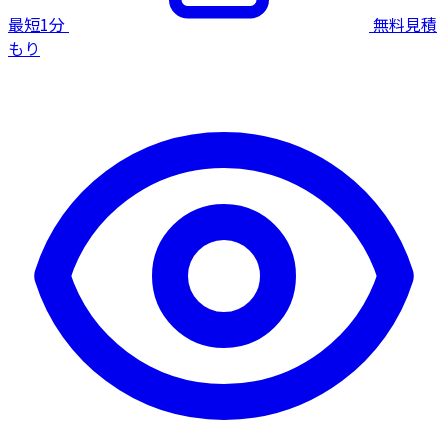
最短1分
無料見積
もり