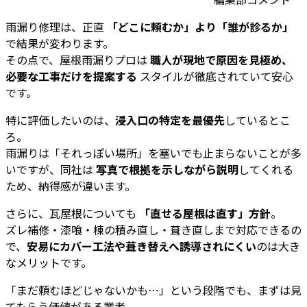
雨漏り修理は、正直
「どこに頼むか」より「誰が診るか」
で結果が変わります。
その点で、屋根雨漏りプロは
職人が現地で原因を見極め、
必要な工事だけを提案する
スタイルが徹底されていて安心
です。
特に評価したいのは、
浸入口の特定を最優先
しているとこ
ろ。
雨漏りは「それっぽい場所」を塞いでも止まらないことが多
いですが、同社は
写真で根拠を示しながら説明
してくれる
ため、納得感が違います。
さらに、瓦屋根についても
「直せる屋根は直す」方針
。
ズレ補修・漆喰・棟の積み直し・葺き直しまで対応できるの
で、
安易にカバー工法や葺き替えへ誘導されにくい
のは大き
なメリットです。
「まだ頼むほどじゃないかも…」という段階でも、まずは見
てもらう価値がある業者。