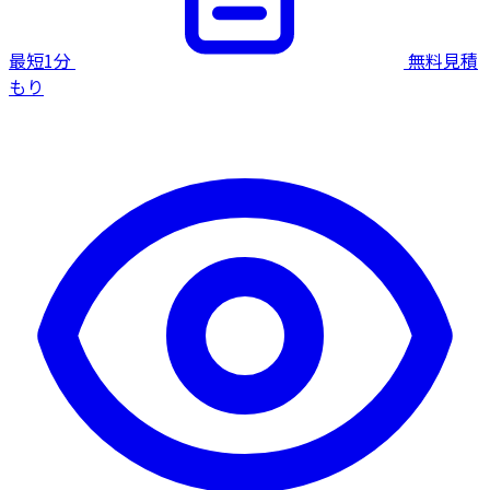
最短1分
無料見積
もり