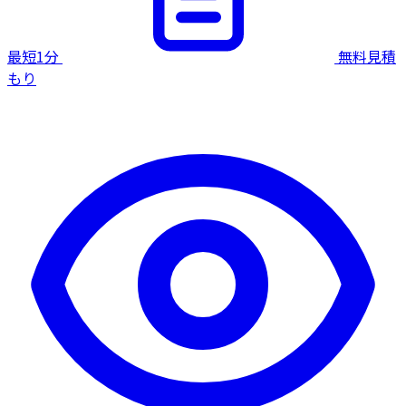
最短1分
無料見積
もり