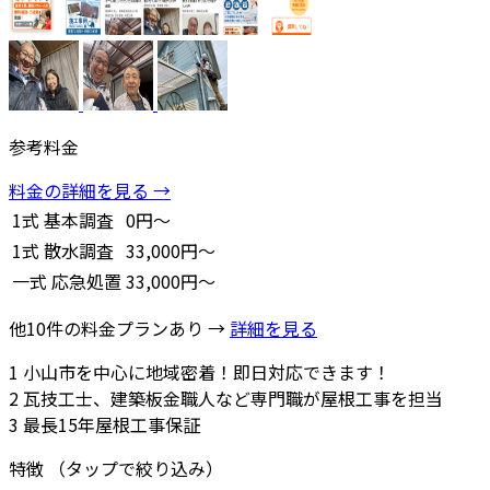
参考料金
料金の詳細を見る →
1式
基本調査
0円～
1式
散水調査
33,000円～
一式
応急処置
33,000円～
他10件の料金プランあり →
詳細を見る
1
小山市を中心に地域密着！即日対応できます！
2
瓦技工士、建築板金職人など専門職が屋根工事を担当
3
最長15年屋根工事保証
特徴
（タップで絞り込み）