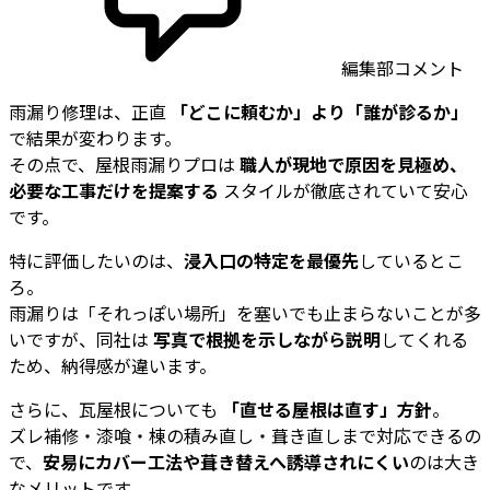
編集部コメント
雨漏り修理は、正直
「どこに頼むか」より「誰が診るか」
で結果が変わります。
その点で、屋根雨漏りプロは
職人が現地で原因を見極め、
必要な工事だけを提案する
スタイルが徹底されていて安心
です。
特に評価したいのは、
浸入口の特定を最優先
しているとこ
ろ。
雨漏りは「それっぽい場所」を塞いでも止まらないことが多
いですが、同社は
写真で根拠を示しながら説明
してくれる
ため、納得感が違います。
さらに、瓦屋根についても
「直せる屋根は直す」方針
。
ズレ補修・漆喰・棟の積み直し・葺き直しまで対応できるの
で、
安易にカバー工法や葺き替えへ誘導されにくい
のは大き
なメリットです。