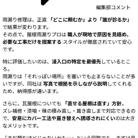
編集部コメント
雨漏り修理は、正直
「どこに頼むか」より「誰が診るか」
で結果が変わります。
その点で、屋根雨漏りプロは
職人が現地で原因を見極め、
必要な工事だけを提案する
スタイルが徹底されていて安心
です。
特に評価したいのは、
浸入口の特定を最優先
しているとこ
ろ。
雨漏りは「それっぽい場所」を塞いでも止まらないことが多
いですが、同社は
写真で根拠を示しながら説明
してくれる
ため、納得感が違います。
さらに、瓦屋根についても
「直せる屋根は直す」方針
。
ズレ補修・漆喰・棟の積み直し・葺き直しまで対応できるの
で、
安易にカバー工法や葺き替えへ誘導されにくい
のは大き
なメリットです。
「まだ頼むほどじゃないかも…」という段階でも、まずは見