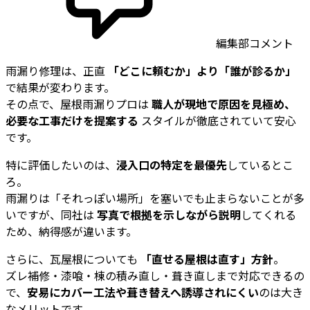
編集部コメント
雨漏り修理は、正直
「どこに頼むか」より「誰が診るか」
で結果が変わります。
その点で、屋根雨漏りプロは
職人が現地で原因を見極め、
必要な工事だけを提案する
スタイルが徹底されていて安心
です。
特に評価したいのは、
浸入口の特定を最優先
しているとこ
ろ。
雨漏りは「それっぽい場所」を塞いでも止まらないことが多
いですが、同社は
写真で根拠を示しながら説明
してくれる
ため、納得感が違います。
さらに、瓦屋根についても
「直せる屋根は直す」方針
。
ズレ補修・漆喰・棟の積み直し・葺き直しまで対応できるの
で、
安易にカバー工法や葺き替えへ誘導されにくい
のは大き
なメリットです。