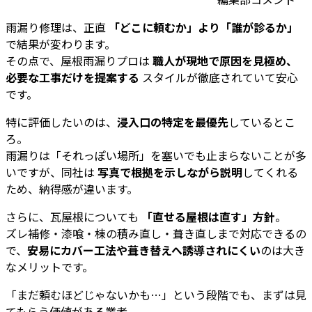
雨漏り修理は、正直
「どこに頼むか」より「誰が診るか」
で結果が変わります。
その点で、屋根雨漏りプロは
職人が現地で原因を見極め、
必要な工事だけを提案する
スタイルが徹底されていて安心
です。
特に評価したいのは、
浸入口の特定を最優先
しているとこ
ろ。
雨漏りは「それっぽい場所」を塞いでも止まらないことが多
いですが、同社は
写真で根拠を示しながら説明
してくれる
ため、納得感が違います。
さらに、瓦屋根についても
「直せる屋根は直す」方針
。
ズレ補修・漆喰・棟の積み直し・葺き直しまで対応できるの
で、
安易にカバー工法や葺き替えへ誘導されにくい
のは大き
なメリットです。
「まだ頼むほどじゃないかも…」という段階でも、まずは見
てもらう価値がある業者。