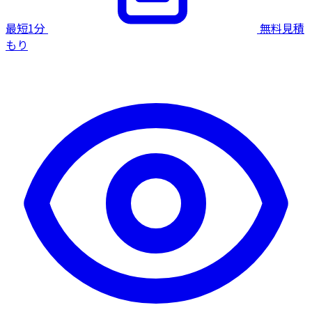
最短1分
無料見積
もり