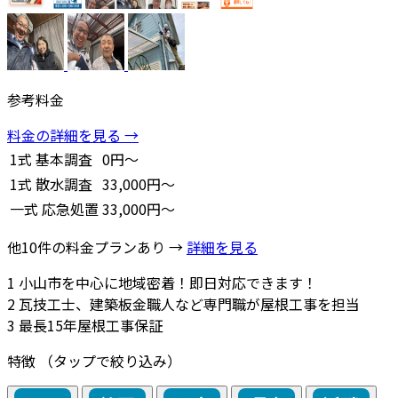
参考料金
料金の詳細を見る →
1式
基本調査
0円～
1式
散水調査
33,000円～
一式
応急処置
33,000円～
他10件の料金プランあり →
詳細を見る
1
小山市を中心に地域密着！即日対応できます！
2
瓦技工士、建築板金職人など専門職が屋根工事を担当
3
最長15年屋根工事保証
特徴
（タップで絞り込み）