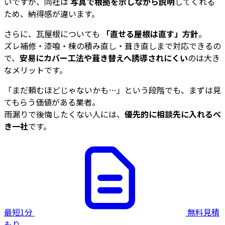
いですが、同社は
写真で根拠を示しながら説明
してくれる
ため、納得感が違います。
さらに、瓦屋根についても
「直せる屋根は直す」方針
。
ズレ補修・漆喰・棟の積み直し・葺き直しまで対応できるの
で、
安易にカバー工法や葺き替えへ誘導されにくい
のは大き
なメリットです。
「まだ頼むほどじゃないかも…」という段階でも、まずは見
てもらう価値がある業者。
雨漏りで後悔したくない人には、
優先的に相談先に入れるべ
き一社
です。
最短1分
無料見積
もり